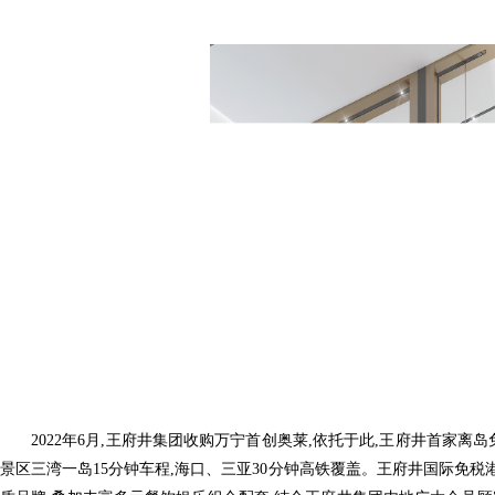
2022年6月,王府井集团收购万宁首创奥莱,依托于此,王府井首家离
景区三湾一岛15分钟车程,海口、三亚30分钟高铁覆盖。王府井国际免