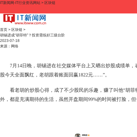
IT新闻网-IT行业资讯网站
>
区块链
首页
>
区块链
>
胡锡进成“胡菲特”？投资需练好三级台阶
2023-07-18
来源：
网络
7月14日晚，胡锡进在社交媒体平台上又晒出炒股成绩单，表
股今天全面飘红，老胡跟着账面回赢1822元……”。
看老胡的炒股心得，成了不少股民的乐趣，赚了叫他“胡菲
外，都是充满期待的生活，虽然开盘期间99%的时间被打脸，