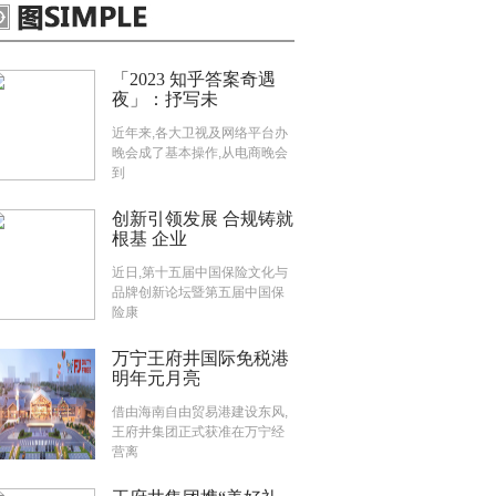
「2023 知乎答案奇遇
夜」：抒写未
近年来,各大卫视及网络平台办
晚会成了基本操作,从电商晚会
到
创新引领发展 合规铸就
根基 企业
近日,第十五届中国保险文化与
品牌创新论坛暨第五届中国保
险康
万宁王府井国际免税港
明年元月亮
借由海南自由贸易港建设东风,
王府井集团正式获准在万宁经
营离