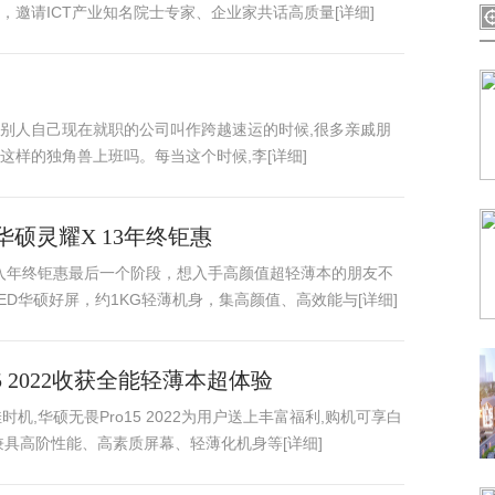
邀请ICT产业知名院士专家、企业家共话高质量[详细]
别人自己现在就职的公司叫作跨越速运的时候,很多亲戚朋
样的独角兽上班吗。每当这个时候,李[详细]
华硕灵耀X 13年终钜惠
进入年终钜惠最后一个阶段，想入手高颜值超轻薄本的朋友不
OLED华硕好屏，约1KG轻薄机身，集高颜值、高效能与[详细]
5 2022收获全能轻薄本超体验
机,华硕无畏Pro15 2022为用户送上丰富福利,购机可享白
具高阶性能、高素质屏幕、轻薄化机身等[详细]