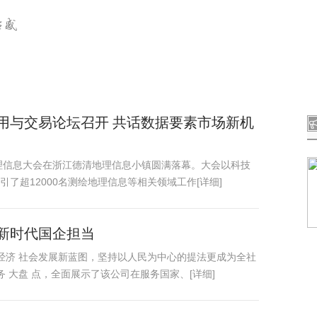
智能
大数据
通信.计算
创业.趋势
前沿
用与交易论坛召开 共话数据要素市场新机
地理信息大会在浙江德清地理信息小镇圆满落幕。大会以科技
了超12000名测绘地理信息等相关领域工作[详细]
新时代国企担当
国经济 社会发展新蓝图，坚持以人民为中心的提法更成为全社
务 大盘 点，全面展示了该公司在服务国家、[详细]