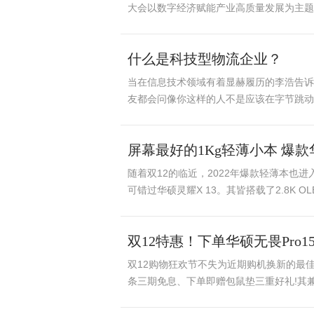
大会以数字经济赋能产业高质量发展为主题，
什么是科技型物流企业？
当在信息技术领域有着显赫履历的李浩告诉
友都会问像你这样的人不是应该在字节跳动这
屏幕最好的1Kg轻薄小本 爆款
随着双12的临近，2022年爆款轻薄本也
可错过华硕灵耀X 13。其皆搭载了2.8K 
双12特惠！下单华硕无畏Pro1
​双12购物狂欢节不失为近期购机换新的最佳时
条三期免息、下单即赠包鼠垫三重好礼!其兼