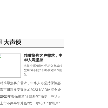
.探索
数码.手机
大文娱
精准聚焦客户需求，中
华人寿坚持
当前,中国保险业已进入爬坡转
型期,复杂的外部环境对险企的
发
精准聚焦客户需求，中华人寿坚持保险惠
海百川科技受邀参加2023 NVIDIA 初创企
业展
2023年银保渠道“金貔貅奖”揭晓！中华人
上市不到半年升级2次，哪吒GT“智能库”