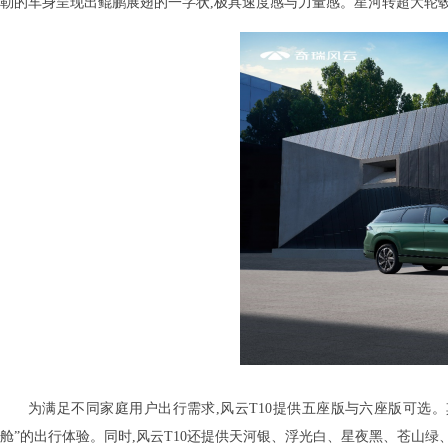
勒的车身呈现出鲲鹏展翅的一字状,极具速度感与力量感。星河转超大轮毂
为满足不同家庭用户出行需求,风云T10提供五座版与六座版可选。其
舱”的出行体验。同时,风云T10还提供天河银、浮光白、星夜黑、苍山