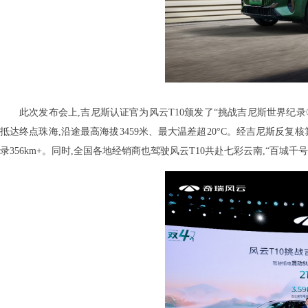
此次发布会上,吉尼斯认证官为风云T10颁发了“挑战吉尼斯世界纪录
抵达终点珠海,沿途最高海拔3459米、最大温差超20°C。经吉尼斯反复核算
录356km+。同时,全国各地经销商也驾驶风云T10共赴七彩云南,“百城