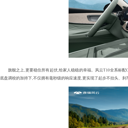
旗舰之上,更要稳住所有起伏,给家人稳稳的幸福。风云T10全系标配C
底盘调校的加持下,不仅拥有毫秒级的响应速度,更实现了起步不抬头、刹