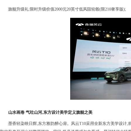
旗舰升级礼:限时升级价值2000元20英寸低风阻轮毂(限210奢享版);
山水画卷 气吐山河,东方设计美学定义旗舰之美
墨香轻染映日辉,东方雅韵醉心扉。风云T10采用全新东方美学设计