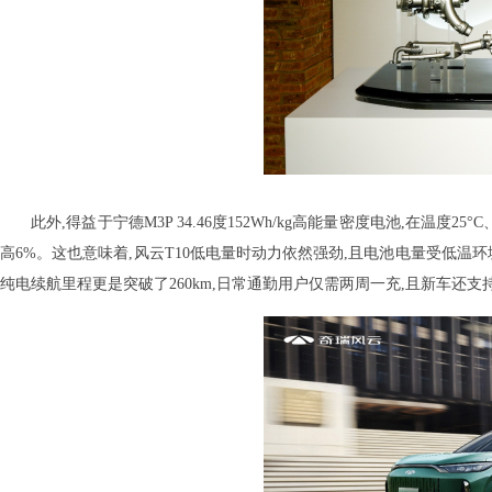
此外,得益于宁德M3P 34.46度152Wh/kg高能量密度电池,在温度25
高6%。这也意味着,风云T10低电量时动力依然强劲,且电池电量受低温环
纯电续航里程更是突破了260km,日常通勤用户仅需两周一充,且新车还支持