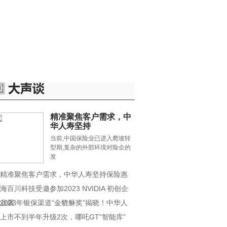
.探索
数码.手机
大文娱
精准聚焦客户需求，中
华人寿坚持
当前,中国保险业已进入爬坡转
型期,复杂的外部环境对险企的
发
精准聚焦客户需求，中华人寿坚持保险惠
海百川科技受邀参加2023 NVIDIA 初创企
业展
2023年银保渠道“金貔貅奖”揭晓！中华人
上市不到半年升级2次，哪吒GT“智能库”