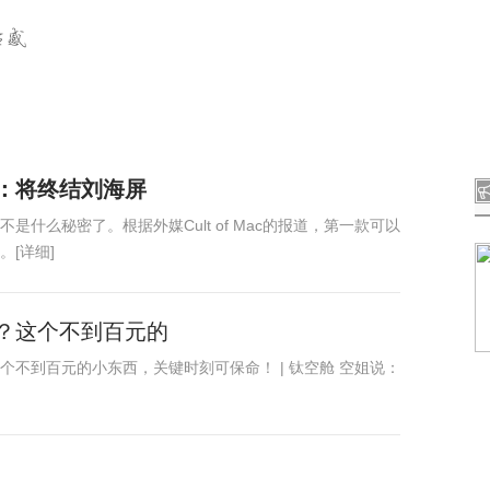
智能
大数据
通信.计算
创业.趋势
前沿
：将终结刘海屏
什么秘密了。根据外媒Cult of Mac的报道，第一款可以
[详细]
？这个不到百元的
不到百元的小东西，关键时刻可保命！ | 钛空舱 空姐说：