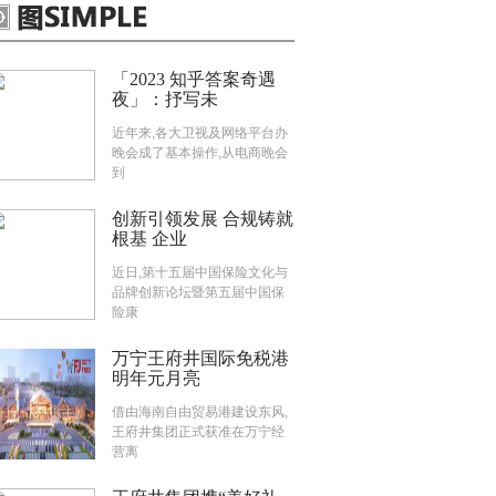
「2023 知乎答案奇遇
夜」：抒写未
近年来,各大卫视及网络平台办
晚会成了基本操作,从电商晚会
到
创新引领发展 合规铸就
根基 企业
近日,第十五届中国保险文化与
品牌创新论坛暨第五届中国保
险康
万宁王府井国际免税港
明年元月亮
借由海南自由贸易港建设东风,
王府井集团正式获准在万宁经
营离